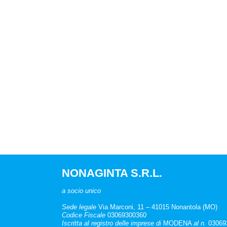
NONAGINTA S.R.L.
a socio unico
Sede legale
Via Marconi, 11 – 41015 Nonantola (MO)
Codice Fiscale
03069300360
Iscritta al registro delle imprese di
MODENA
al n.
03069